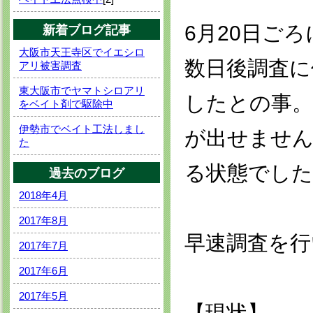
6月20日ご
新着ブログ記事
大阪市天王寺区でイエシロ
数日後調査に
アリ被害調査
東大阪市でヤマトシロアリ
したとの事。
をベイト剤で駆除中
伊勢市でベイト工法しまし
が出せません
た
る状態でした
過去のブログ
2018年4月
2017年8月
早速調査を行
2017年7月
2017年6月
2017年5月
【現状】