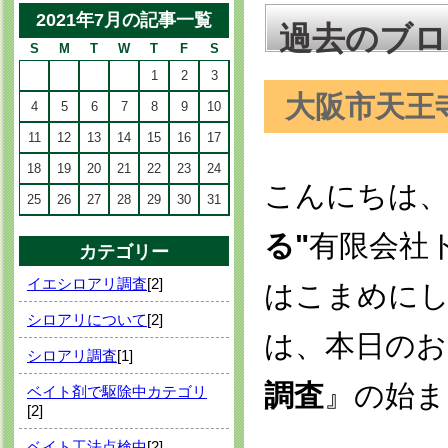
2021年7月の記事一覧
過去のブロ
S
M
T
W
T
F
S
1
2
3
大阪市天王
4
5
6
7
8
9
10
11
12
13
14
15
16
17
18
19
20
21
22
23
24
こんにちは
25
26
27
28
29
30
31
る"
有限会社
カテゴリー
イエシロアリ調査
[2]
はこまめに
シロアリについて
[2]
は、本日のお
シロアリ調査
[1]
調査
』の始ま
ベイト剤で駆除中カテゴリ
[2]
ベイト工法点検中
[2]