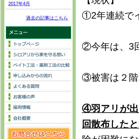
2017年4月
①2年連続で
過去の記事はこちら
②今年は、3
③被害は２階
④羽アリが出
回散布したと