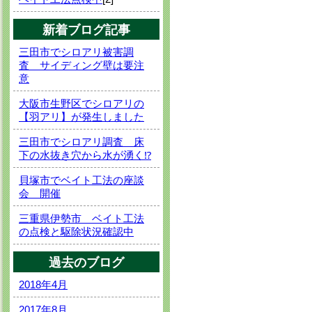
新着ブログ記事
三田市でシロアリ被害調
査 サイディング壁は要注
意
大阪市生野区でシロアリの
【羽アリ】が発生しました
三田市でシロアリ調査 床
下の水抜き穴から水が湧く⁉
貝塚市でベイト工法の座談
会 開催
三重県伊勢市 ベイト工法
の点検と駆除状況確認中
過去のブログ
2018年4月
2017年8月