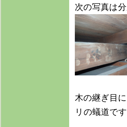
次の写真は分
木の継ぎ目
リの蟻道です