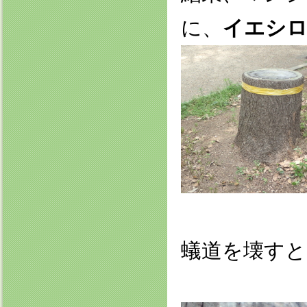
に、
イエシ
蟻道を壊すと