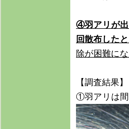
④羽アリが出
回散布したと
除が困難にな
【調査結果】
①羽アリは