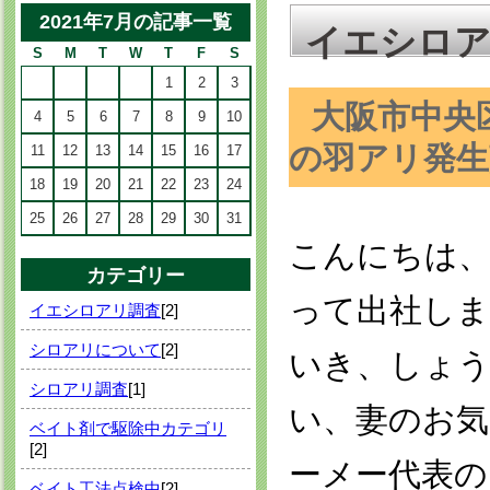
2021年7月の記事一覧
イエシロア
S
M
T
W
T
F
S
1
2
3
大阪市中央
4
5
6
7
8
9
10
の羽アリ発
11
12
13
14
15
16
17
18
19
20
21
22
23
24
25
26
27
28
29
30
31
こんにちは、
カテゴリー
って出社しま
イエシロアリ調査
[2]
シロアリについて
[2]
いき、しょ
シロアリ調査
[1]
い、妻のお気
ベイト剤で駆除中カテゴリ
[2]
ーメー代表の
ベイト工法点検中
[2]