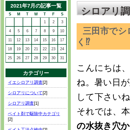
2021年7月の記事一覧
シロアリ調
S
M
T
W
T
F
S
1
2
3
三田市でシ
4
5
6
7
8
9
10
く⁉
11
12
13
14
15
16
17
18
19
20
21
22
23
24
25
26
27
28
29
30
31
こんにちは、
カテゴリー
ね。暑い日が
イエシロアリ調査
[2]
シロアリについて
[2]
して下さい
シロアリ調査
[1]
それでは、本
ベイト剤で駆除中カテゴリ
[2]
の水抜き穴か
ベイト工法点検中
[2]