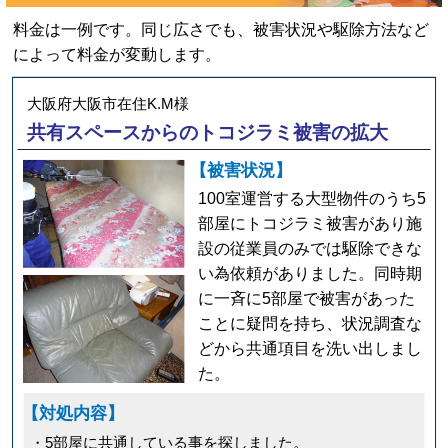
料金は一例です。同じ広さでも、被害状況や駆除方法など
によって料金が変動します。
大阪府大阪市在住K.M様
共有スペースからのトコジラミ被害の拡大
【被害状況】
100室運営する大型物件のうち5
部屋にトコジラミ被害があり施
設の従業員のみでは駆除できな
い為依頼がありました。同時期
に一斉に5部屋で被害があった
ことに疑問を持ち、状況調査な
どから共通項目を洗い出しまし
た。
【対処内容】
・5部屋に共通している事を探しました。