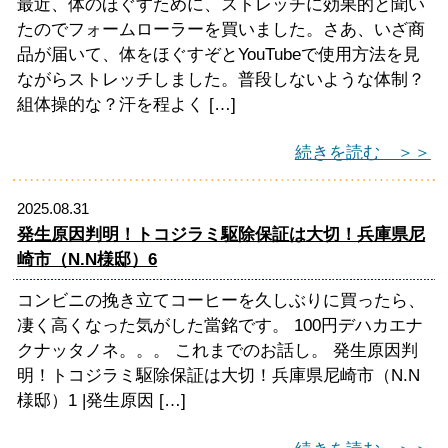
最近、体のほぐすために、ストレッチに効果的と聞い
たのでフォームローラーを買いました。さあ、いざ商
品が届いて、体をほぐすぞとYouTubeで使用方法を見
ながらストレッチしました。普段しないような体制？
組体操的な？汗を程よく […]
続きを読む ＞＞
2025.08.31
発生原因判明！トコジラミ駆除保証は大切！兵庫県尼
崎市（N.N様邸）6
コンビニの挽き立てコーヒーを久しぶりに買ったら、
凄く高くなった気がした當銘です。 100円デハカエナ
クナッタノネ。。。 これまでのお話し。 発生原因判
明！トコジラミ駆除保証は大切！兵庫県尼崎市（N.N
様邸）1 |発生原因 […]