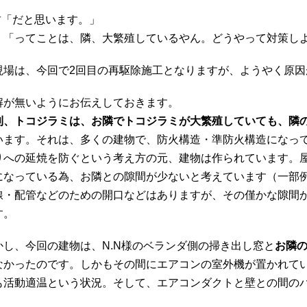
君「だと思います。」
 「ってことは、隣、大繁殖しているやん。どうやって対策し
現場は、今回で2回目の再駆除施工となりますが、ようやく原因
解が無いようにお伝えしておきます。
則、トコジラミは、お隣でトコジラミが大繁殖していても、隣
います。それは、多くの建物で、防火構造・準防火構造になっ
りへの延焼を防ぐという考え方の元、建物は作られています。
になっている為、お隣との隙間が少ないと考えています（一部
線・配管などのための開口などはありますが、その僅かな隙間
す。
かし、今回の建物は、N.N様のベランダ側の掃き出し窓と
お隣の
なかったのです。しかもその間にエアコンの室外機が置かれて
も活動適温という状況。そして、エアコンダクトと壁との間の
。