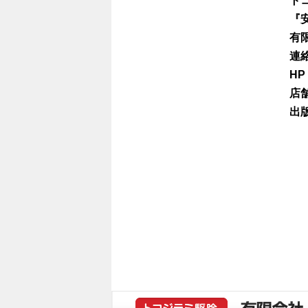
ト
『
有
連
HP
店
出