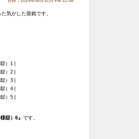
日時：2025年08月31日 PM 22:08
った気がした當銘です。
）1 |
）2 |
）3 |
）4 |
）5 |
様邸）6』
です。