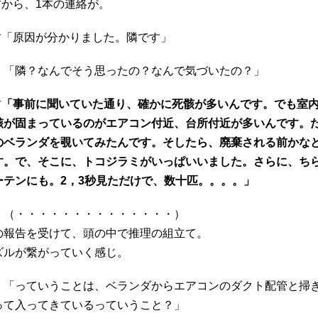
君から、1本の連絡が。
君「原因が分かりました。隣です」
 「隣？なんでそう思ったの？なんで気づいたの？」
君
「事前に聞いていた通り、確かに死骸が多いんです。でも室
骸が固まっているのがエアコン付近、台所付近が多いんです。
のベランダを覗いてみたんです。そしたら、廃棄される前かな
す。で、そこに、トコジラミがいっぱいいました。さらに、ち
ーテンにも。2，3秒見ただけで、数十匹。。。。」
 （・・・・・・・・・・・・・・）
の報告を受けて、頭の中で推理の組立て。
ズルが繋がっていく感じ。
 「っていうことは、ベランダからエアコンのダクト配管と掃
って入ってきているっていうこと？」