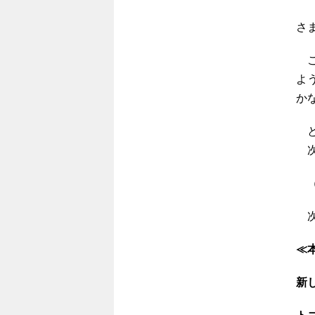
さ
こ
よ
か
と
次
（
次
≪
新