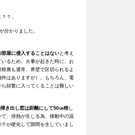
よ？？」
が分かりました。
の部屋に侵入することはない
と考え
ているため、火事が起きた時に、お
屋根裏も通常、界壁で区切られるよ
例外はありますが）。もちろん、電
から頻繁に入ってくることは難しい
掃き出し窓は距離にして50㎝程
し
いて、排熱が生じる為、移動中の温
パテが硬化して隙間を生じていまし