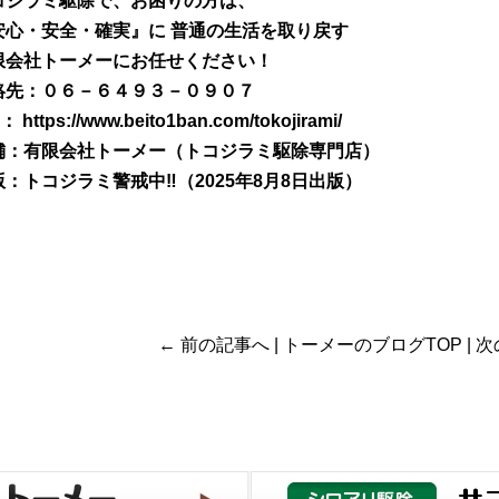
コジラミ駆除で、お困りの方は、
安心・安全・確実』に 普通の生活を取り戻す
限会社トーメーにお任せください！
絡先：０６－６４９３－０９０７
 ：
https://www.beito1ban.com/tokojirami/
舗：
有限会社トーメー（トコジラミ駆除専門店）
版：
トコジラミ警戒中‼（2025年8月8日出版）
←
前の記事へ
|
トーメーのブログTOP
|
次