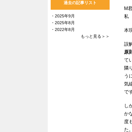
過去の記事リスト
M
2025年9月
私
2025年8月
2022年8月
本
もっと見る＞＞
誤
原
て
隣
う
気
で
し
か
度
た