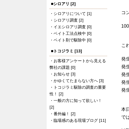
シロアリ [2]
コ
シロアリについて [1]
シロアリ調査 [2]
1
イエシロアリ調査 [0]
ベイト工法点検中 [0]
ベイト剤で駆除中 [0]
こ
トコジラミ [13]
発
お客様アンケートから見える
発
弊社の課題 [0]
お知らせ [3]
発
かゆくてたまらない方へ [3]
発
トコジラミ駆除の調査の重要
発
性！ [2]
一般の方に知って欲しい！
[2]
本
番外編！ [2]
で
臨場感のある現場ブログ [11]