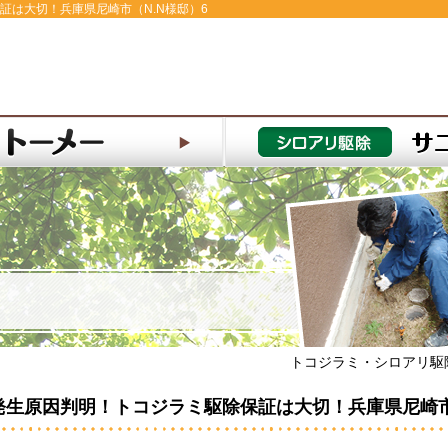
証は大切！兵庫県尼崎市（N.N様邸）6
トコジラミ・シロアリ駆
発生原因判明！トコジラミ駆除保証は大切！兵庫県尼崎市